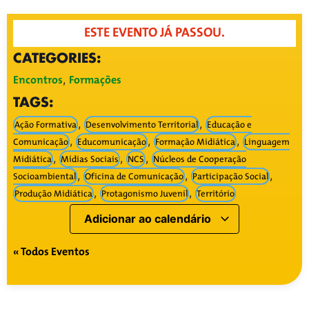
ESTE EVENTO JÁ PASSOU.
CATEGORIES:
Encontros
Formações
,
TAGS:
,
,
Ação Formativa
Desenvolvimento Territorial
Educação e
,
,
,
Comunicação
Educomunicação
Formação Midiática
Linguagem
,
,
,
Midiática
Mídias Sociais
NCS
Núcleos de Cooperação
,
,
,
Socioambiental
Oficina de Comunicação
Participação Social
,
,
Produção Midiática
Protagonismo Juvenil
Território
Adicionar ao calendário
« Todos Eventos