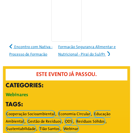
Encontro com Nativa -
Formação Segurança Alimentar e
Processo de Formação
Nutricional - Piraí do Sul/Pr
ESTE EVENTO JÁ PASSOU.
CATEGORIES:
Webinares
TAGS:
,
,
Cooperação Socioambiental
Economia Circular
Educação
,
,
,
,
Ambiental
Gestão de Resíduos
ODS
Resíduos Sólidos
,
,
Sustentabilidade
Tião Santos
Webinar