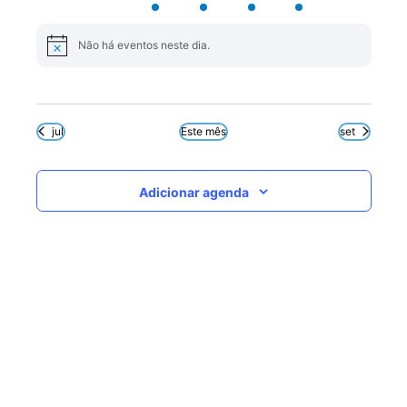
eventos
eventos
eventos
eventos
evento
evento
eventos
Não há eventos neste dia.
Notice
jul
Este mês
set
Adicionar agenda