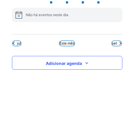
eventos
eventos
eventos
eventos
evento
evento
eventos
Não há eventos neste dia.
Notice
jul
Este mês
set
Adicionar agenda