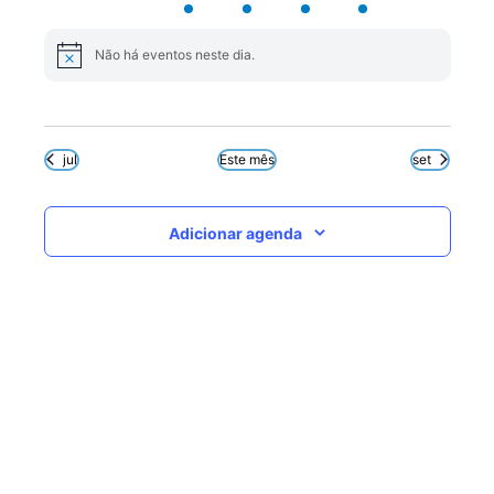
eventos
eventos
eventos
eventos
evento
evento
eventos
Não há eventos neste dia.
Notice
jul
Este mês
set
Adicionar agenda