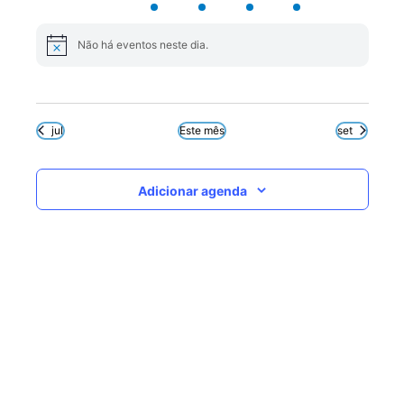
eventos
eventos
eventos
eventos
evento
evento
eventos
Não há eventos neste dia.
Notice
jul
Este mês
set
Adicionar agenda